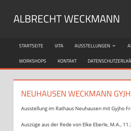
Zum
Inhalt
ALBRECHT WECKMANN
springen
Zeichner
und
STARTSEITE
VITA
AUSSTELLUNGEN
A
Drucker
WORKSHOPS
KONTAKT
DATENSCHUTZERLK
NEUHAUSEN WECKMANN GYJH
Ausstellung im Rathaus Neuhausen mit Gyjho F
Auszüge aus der Rede von Elke Eberle, M.A., 11