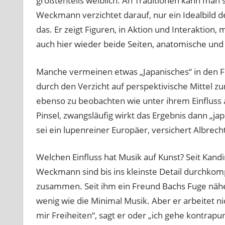
größtenteils weiblich. An Traditionen kann man s
Weckmann verzichtet darauf, nur ein Idealbild de
das. Er zeigt Figuren, in Aktion und Interaktion
auch hier wieder beide Seiten, anatomische und 
Manche vermeinen etwas „Japanisches“ in den Fi
durch den Verzicht auf perspektivische Mittel zu
ebenso zu beobachten wie unter ihrem Einfluss
Pinsel, zwangsläufig wirkt das Ergebnis dann „j
sei ein lupenreiner Europäer, versichert Albrech
Welchen Einfluss hat Musik auf Kunst? Seit Kandi
Weckmann sind bis ins kleinste Detail durchkom
zusammen. Seit ihm ein Freund Bachs Fuge näher
wenig wie die Minimal Musik. Aber er arbeitet n
mir Freiheiten“, sagt er oder „ich gehe kontrapu