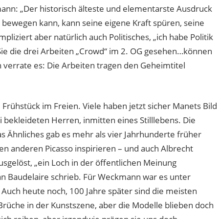
mann: „Der historisch älteste und elementarste Ausdruck
ch bewegen kann, kann seine eigene Kraft spüren, seine
liziert aber natürlich auch Politisches, „ich habe Politik
ie die drei Arbeiten „Crowd“ im 2. OG gesehen…können
h verrate es: Die Arbeiten tragen den Geheimtitel
rühstück im Freien. Viele haben jetzt sicher Manets Bild
ekleideten Herren, inmitten eines Stilllebens. Die
as Ähnliches gab es mehr als vier Jahrhunderte früher
ben anderen Picasso inspirieren – und auch Albrecht
sgelöst, „ein Loch in der öffentlichen Meinung
 an Baudelaire schrieb. Für Weckmann war es unter
Auch heute noch, 100 Jahre später sind die meisten
Brüche in der Kunstszene, aber die Modelle blieben doch