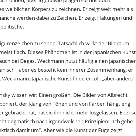
ich reiben, aber irgendwie prägen sie uns doch.
s weiblichen Körpers zu zeichnen. Er zeigt weit mehr als
, manche werden dabei zu Zeichen. Er zeigt Haltungen und
politische.
gurenzeichen zu sehen. Tatsächlich wirkt der Bildraum
meist flach. Dieses Phänomen ist in der japanischen Kunst
 auch bei Degas. Weckmann nutzt häufig einen japanische
apanisch“, aber es besteht kein innerer Zusammenhang, er
t Weckmann: Japanische Kunst finde er toll, „aber anders“.
nsky wissen wir: Einen großen. Die Bilder von Albrecht
poniert, der Klang von Tönen und von Farben hängt eng
 gebracht hat, hat sie ihn nicht mehr losgelassen. Ebens
icht dogmatisch nach irgendwelchen Prinzipien: „Ich gebe
nktisch damit um“. Aber wie die Kunst der Fuge zeigt