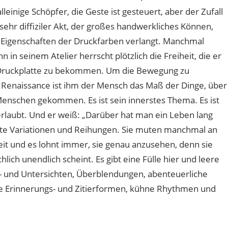
lleinige Schöpfer, die Geste ist gesteuert, aber der Zufall
sehr diffiziler Akt, der großes handwerkliches Können,
e Eigenschaften der Druckfarben verlangt. Manchmal
n seinem Atelier herrscht plötzlich die Freiheit, die er
e Druckplatte zu bekommen. Um die Bewegung zu
r Renaissance ist ihm der Mensch das Maß der Dinge, über
 Menschen gekommen. Es ist sein innerstes Thema. Es ist
erlaubt. Und er weiß: „Darüber hat man ein Leben lang
nste Variationen und Reihungen. Sie muten manchmal an
eit und es lohnt immer, sie genau anzusehen, denn sie
lich unendlich scheint. Es gibt eine Fülle hier und leere
h- und Untersichten, Überblendungen, abenteuerliche
e Erinnerungs- und Zitierformen, kühne Rhythmen und